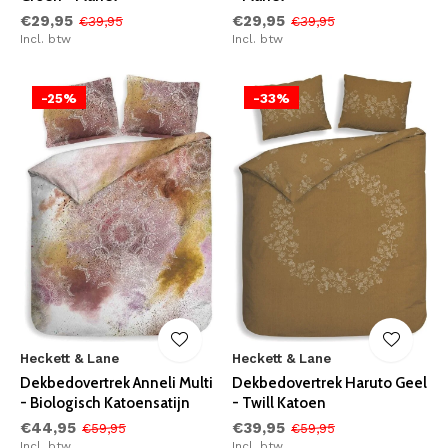
€29,95
€29,95
€39,95
€39,95
Incl. btw
Incl. btw
-25%
-33%
Heckett & Lane
Heckett & Lane
Dekbedovertrek Anneli Multi
Dekbedovertrek Haruto Geel
- Biologisch Katoensatijn
- Twill Katoen
€44,95
€39,95
€59,95
€59,95
Incl. btw
Incl. btw