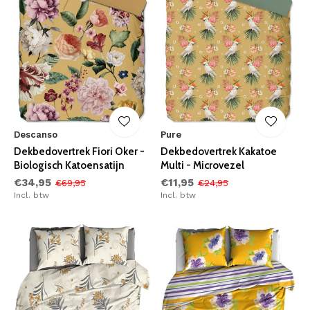
Descanso
Pure
Dekbedovertrek Fiori Oker -
Dekbedovertrek Kakatoe
Biologisch Katoensatijn
Multi - Microvezel
€34,95
€11,95
€69,95
€24,95
Incl. btw
Incl. btw