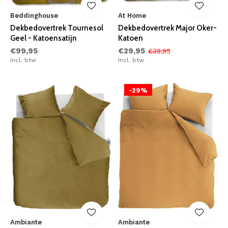
Beddinghouse
At Home
Dekbedovertrek Tournesol
Dekbedovertrek Major Oker-
Geel - Katoensatijn
Katoen
€99,95
€29,95
€39,95
Incl. btw
Incl. btw
-29%
Ambiante
Ambiante