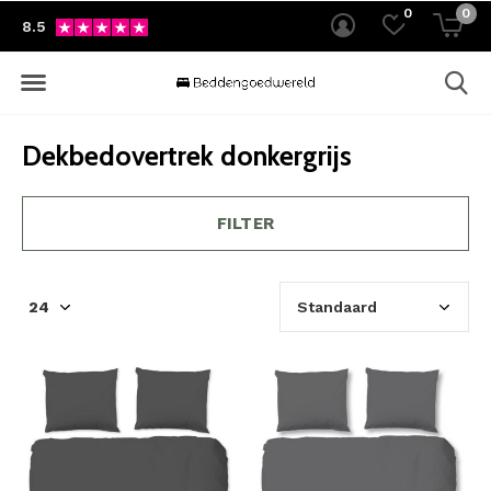
0
0
8.5
Dekbedovertrek donkergrijs
FILTER