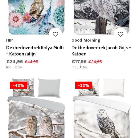
HIP
Good Morning
Dekbedovertrek Kolya Multi
Dekbedovertrek Jacob Grijs -
- Katoensatijn
Katoen
€24,95
€17,95
€44,95
€34,95
Incl. btw
Incl. btw
-43%
-33%