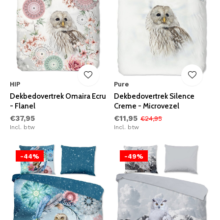
HIP
Pure
Dekbedovertrek Omaira Ecru
Dekbedovertrek Silence
- Flanel
Creme - Microvezel
€37,95
€11,95
€24,95
Incl. btw
Incl. btw
-44%
-49%