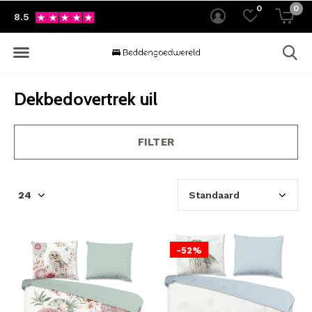
0
0
8.5
Dekbedovertrek uil
FILTER
-52%