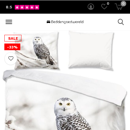
0
0
8.5
SALE
-33%