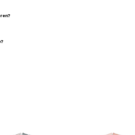
eren?
e?