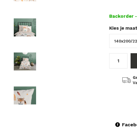
Backorder
Kies je maa
G
Va
Faceb