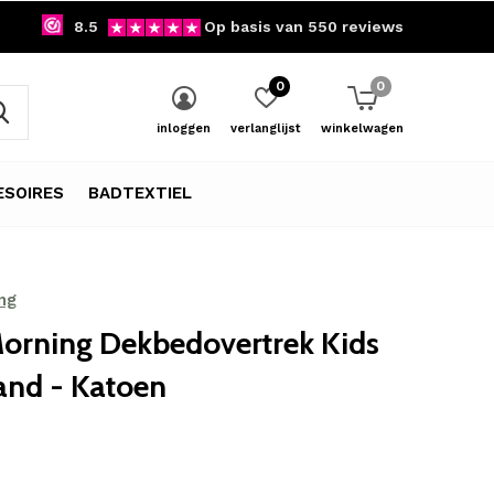
8.5
Op basis van 550 reviews
0
0
inloggen
verlanglijst
winkelwagen
SOIRES
BADTEXTIEL
ng
orning Dekbedovertrek Kids
and - Katoen