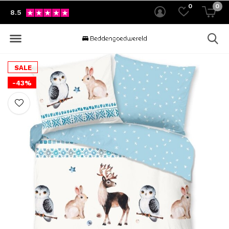
0
0
8.5
SALE
-43%