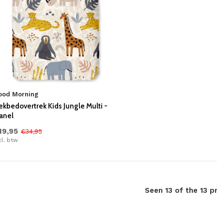
ood Morning
kbedovertrek Kids Jungle Multi -
anel
19,95
€34,95
cl. btw
Seen 13 of the 13 p