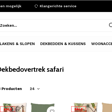
len mogelijk
Klangerichte service
LAKENS & SLOPEN
DEKBEDDEN & KUSSENS
WOONACCE
ekbedovertrek safari
3 Producten
SALE
SALE