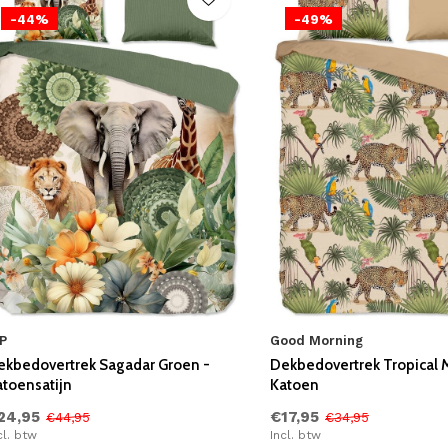
-44%
-49%
P
Good Morning
ekbedovertrek Sagadar Groen -
Dekbedovertrek Tropical M
atoensatijn
Katoen
24,95
€17,95
€44,95
€34,95
cl. btw
Incl. btw