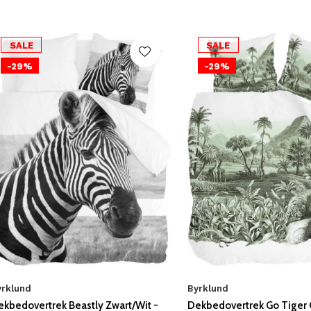
SALE
SALE
-29%
-29%
yrklund
Byrklund
ekbedovertrek Beastly Zwart/Wit -
Dekbedovertrek Go Tiger 