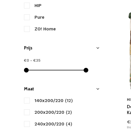
HIP
Pure
ZO! Home
Prijs
€0
-
€35
Maat
HI
140x200/220
(12)
D
200x200/220
(2)
K
€
240x200/220
(4)
In