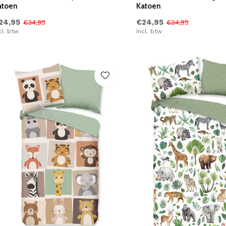
atoen
Katoen
24,95
€24,95
€34,95
€34,95
cl. btw
Incl. btw