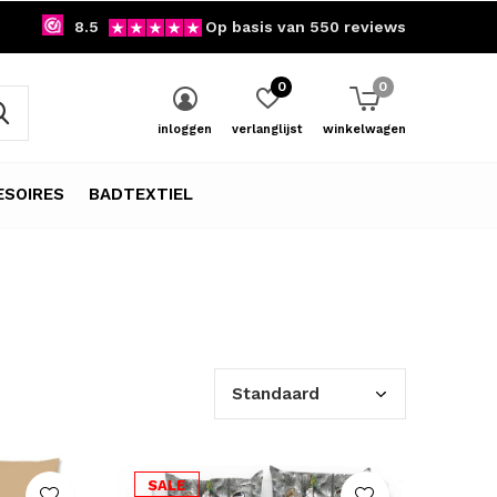
8.5
Op basis van 550 reviews
0
0
inloggen
verlanglijst
winkelwagen
SOIRES
BADTEXTIEL
SALE