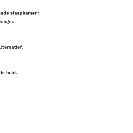
lende slaapkamer?
vanger.
lternatief.
de huid.