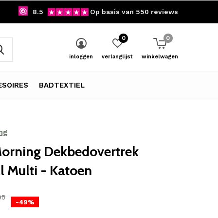
8.5
Op basis van 550 reviews
0
0
inloggen
verlanglijst
winkelwagen
SOIRES
BADTEXTIEL
ng
orning Dekbedovertrek
l Multi - Katoen
95
-49%