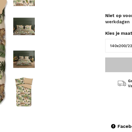
Niet op vo
werkdagen
Kies je maa
G
Va
Faceb