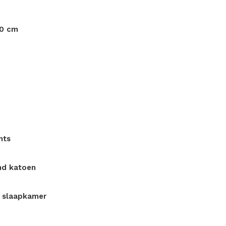
40 cm
nts
nd katoen
t slaapkamer