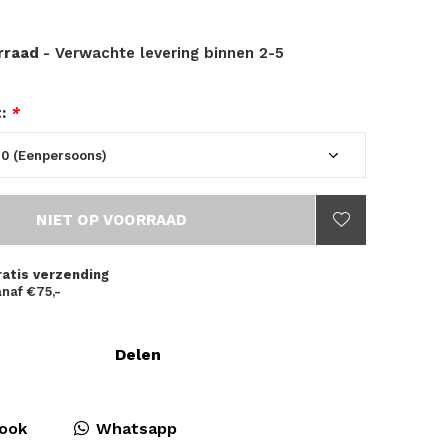
orraad
- Verwachte levering binnen 2-5
t:
*
NIET OP VOORRAAD
ratis verzending
naf €75,-
Delen
ook
Whatsapp