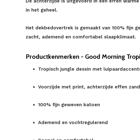
De achterzijde is uitgevoerd in een effen warme
in het geheel.
Het dekbedovertrek is gemaakt van 100% fijn g
zacht, ademend en comfortabel slaapklimaat.
Productkenmerken - Good Morning Tropi
Tropisch jungle dessin met luipaardaccent
Voorzijde met print, achterzijde effen zan
100% fijn geweven katoen
Ademend en vochtregulerend