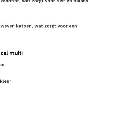
 zandtint, wat zorgt voor rust en balans
eweven katoen, wat zorgt voor een
cal multi
en
dkleur