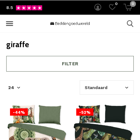
0
0
8.5
giraffe
FILTER
-44%
-52%