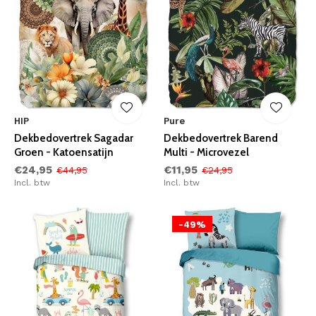
HIP
Pure
Dekbedovertrek Sagadar
Dekbedovertrek Barend
Groen - Katoensatijn
Multi - Microvezel
€24,95
€11,95
€44,95
€24,95
Incl. btw
Incl. btw
-49%