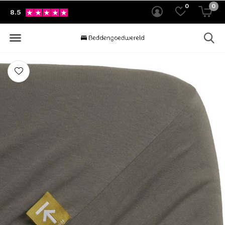
0
0
8.5