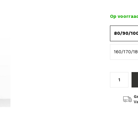
Op voorraa
80/90/10
160/170/1
G
Va