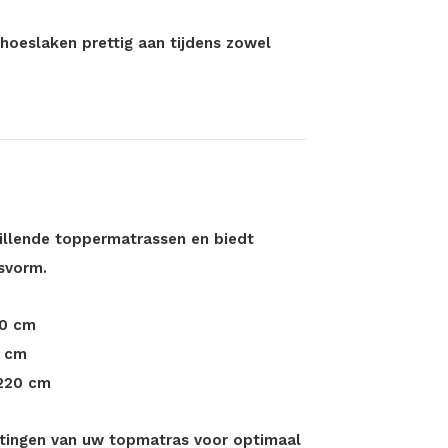
hoeslaken prettig aan tijdens zowel
hillende toppermatrassen en biedt
svorm.
20 cm
0 cm
/220 cm
etingen van uw topmatras voor optimaal