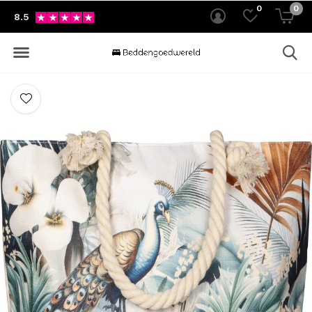
0
0
8.5