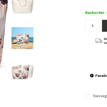
Backorder
G
Va
Faceb
Toevoeg