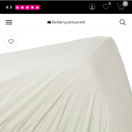
0
0
8.5