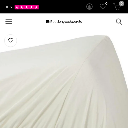
0
0
8.5