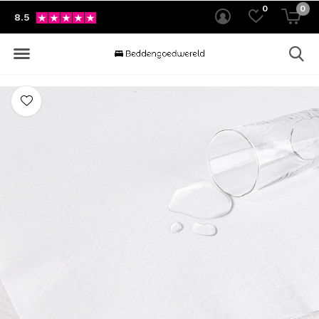
0
0
8.5