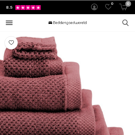
0
0
8.5