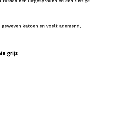
 tussen een uitgesproken en een rustige
jn geweven katoen en voelt ademend,
e grijs