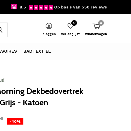
8.5
Op basis van 550 reviews
0
0
inloggen
verlanglijst
winkelwagen
SOIRES
BADTEXTIEL
ng
orning Dekbedovertrek
Grijs - Katoen
95
-40%