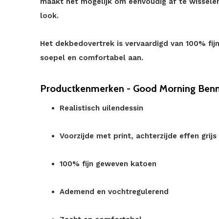
maakt het mogelijk om eenvoudig af te wisselen
look.
Het dekbedovertrek is vervaardigd van 100% fi
soepel en comfortabel aan.
Productkenmerken - Good Morning Benni
Realistisch uilendessin
Voorzijde met print, achterzijde effen grijs
100% fijn geweven katoen
Ademend en vochtregulerend