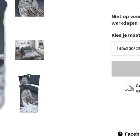
Niet op vo
werkdagen
Kies je maa
G
Va
Faceb