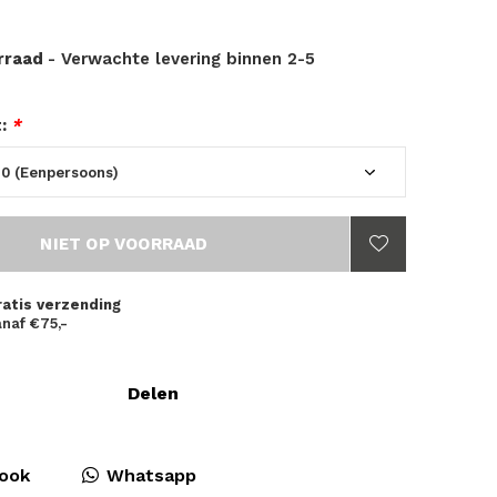
orraad
- Verwachte levering binnen 2-5
t:
*
NIET OP VOORRAAD
ratis verzending
naf €75,-
Delen
ook
Whatsapp