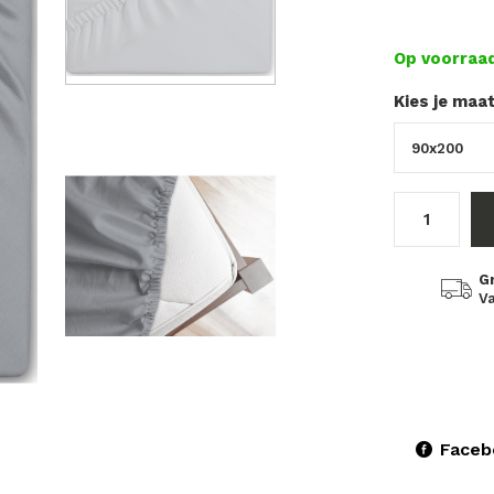
Op voorraa
Kies je maa
G
Va
Faceb