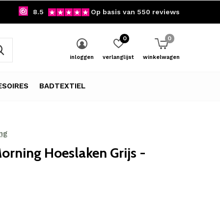
8.5
Op basis van 550 reviews
0
0
inloggen
verlanglijst
winkelwagen
SOIRES
BADTEXTIEL
ng
rning Hoeslaken Grijs -