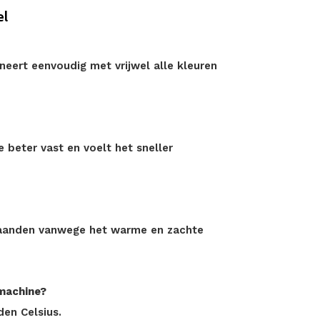
el
ineert eenvoudig met vrijwel alle kleuren
 beter vast en voelt het sneller
e maanden vanwege het warme en zachte
machine?
den Celsius.