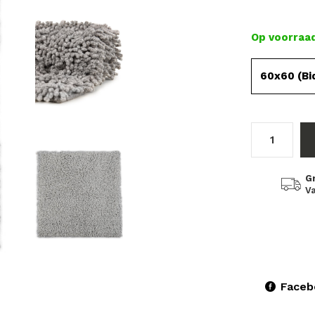
Op voorraa
60x60 (Bi
G
Va
Faceb