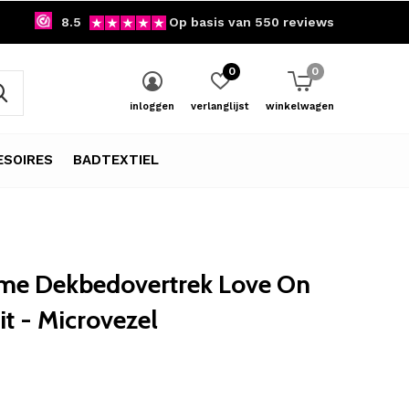
8.5
Op basis van 550 reviews
0
0
inloggen
verlanglijst
winkelwagen
SOIRES
BADTEXTIEL
ime Dekbedovertrek Love On
t - Microvezel