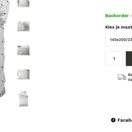
Backorder
Kies je maa
G
Va
Faceb