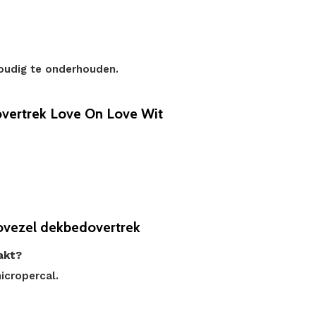
voudig te onderhouden.
vertrek Love On Love Wit
ovezel dekbedovertrek
akt?
icropercal.