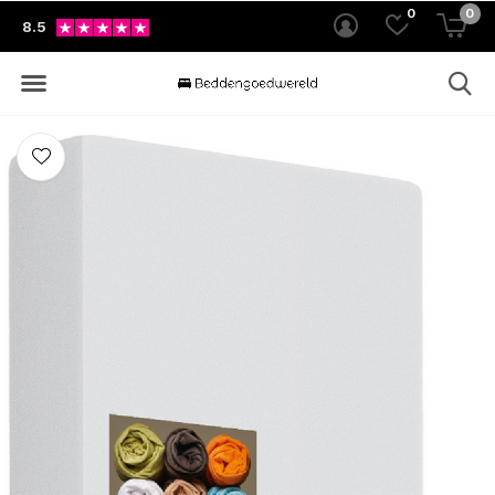
0
0
8.5