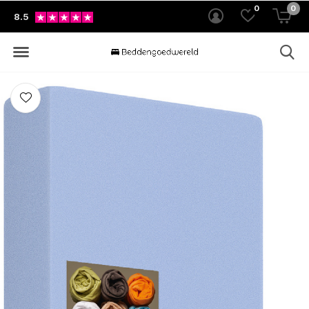
0
0
8.5