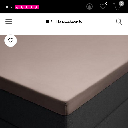
0
0
8.5