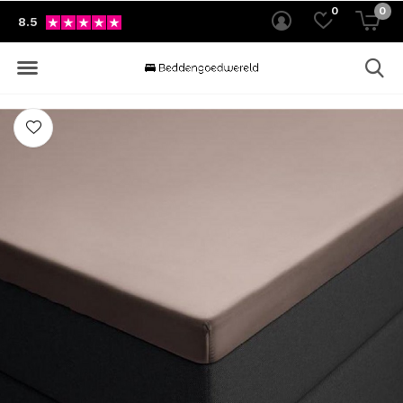
0
0
8.5