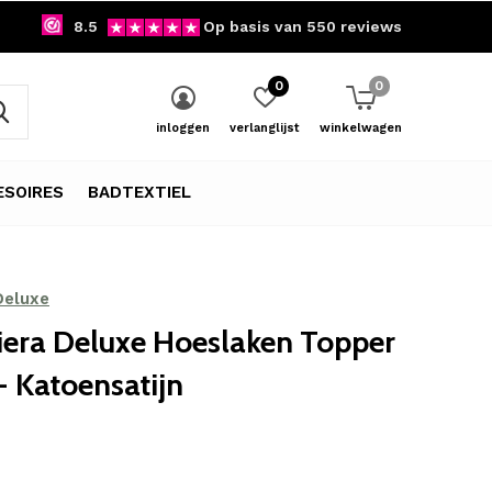
8.5
Op basis van 550 reviews
0
0
inloggen
verlanglijst
winkelwagen
SOIRES
BADTEXTIEL
Deluxe
iera Deluxe Hoeslaken Topper
 Katoensatijn