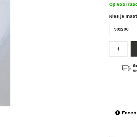
Op voorraa
Kies je maa
G
Va
Faceb