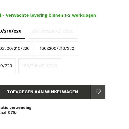
d
- Verwachte levering binnen 1-2 werkdagen
0/210/220
90/100x200/210/220
40x200/210/220
160x200/210/220
10/220
190/200x220/230
TOEVOEGEN AAN WINKELWAGEN
ratis verzending
naf €75,-