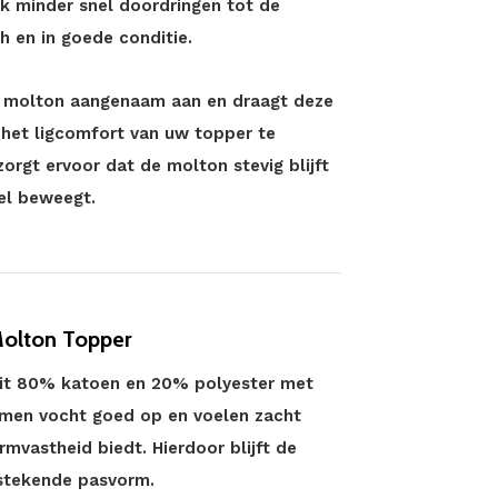
ik minder snel doordringen tot de
ch en in goede conditie.
de molton aangenaam aan en draagt deze
 het ligcomfort van uw topper te
orgt ervoor dat de molton stevig blijft
eel beweegt.
Molton Topper
uit 80% katoen en 20% polyester met
nemen vocht goed op en voelen zacht
rmvastheid biedt. Hierdoor blijft de
tstekende pasvorm.