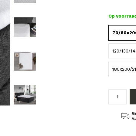
Op voorraa
70/80x20
120/130/1
180x200/2
G
Va