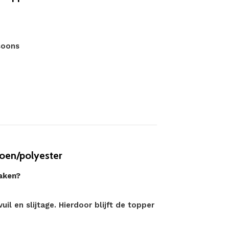
soons
oen/polyester
aken?
l en slijtage. Hierdoor blijft de topper