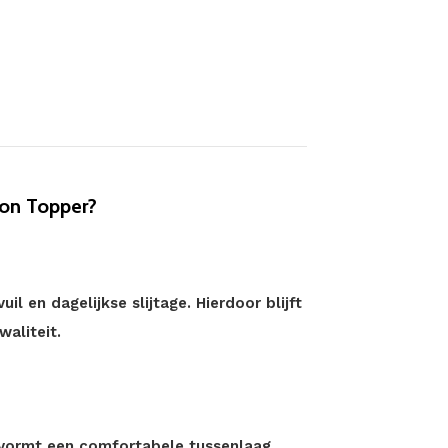
on Topper?
 en dagelijkse slijtage. Hierdoor blijft
aliteit.
n vormt een comfortabele tussenlaag