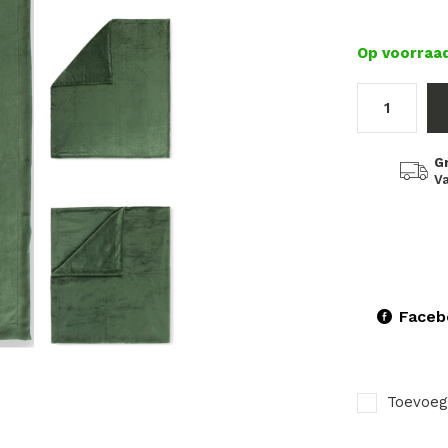
Op voorraa
G
Va
Faceb
Toevoeg