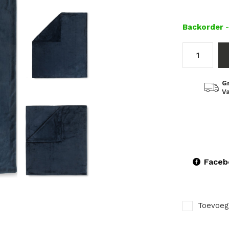
Backorder
G
Va
Faceb
Toevoeg