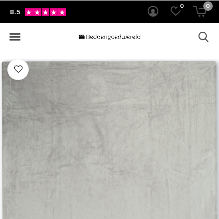
0
0
8.5