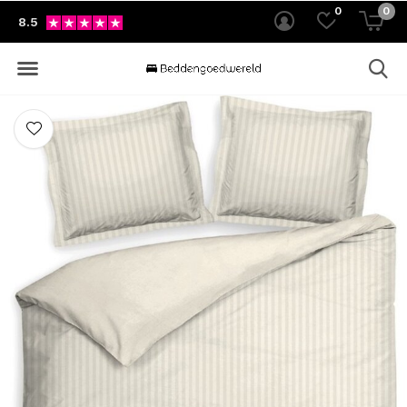
0
0
8.5