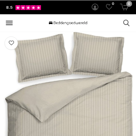
0
0
8.5