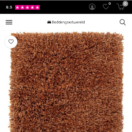
0
0
8.5