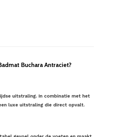
Badmat Buchara Antraciet?
jdse uitstraling. In combinatie met het
n luxe uitstraling die direct opvalt.
tabel gevoel onder de voeten en maakt