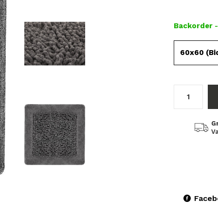
Backorder
60x60 (Bi
G
Va
Faceb