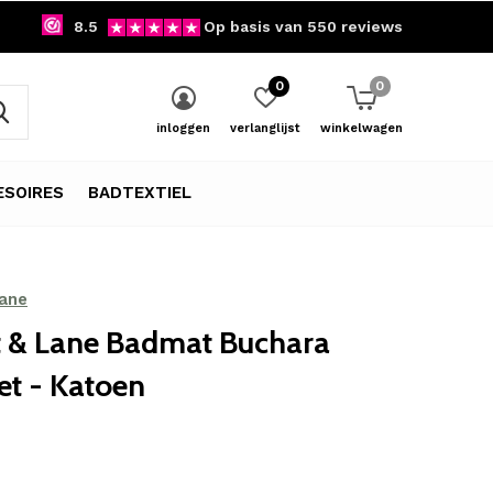
8.5
Op basis van 550 reviews
0
0
inloggen
verlanglijst
winkelwagen
SOIRES
BADTEXTIEL
Lane
t & Lane Badmat Buchara
et - Katoen