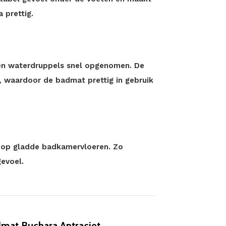
 prettig.
en waterdruppels snel opgenomen. De
l, waardoor de badmat prettig in gebruik
it op gladde badkamervloeren. Zo
evoel.
mat Buchara Antraciet