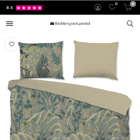
0
0
8.5