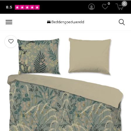
0
0
8.5