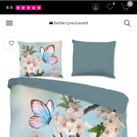
0
0
8.5