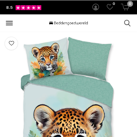
0
0
8.5