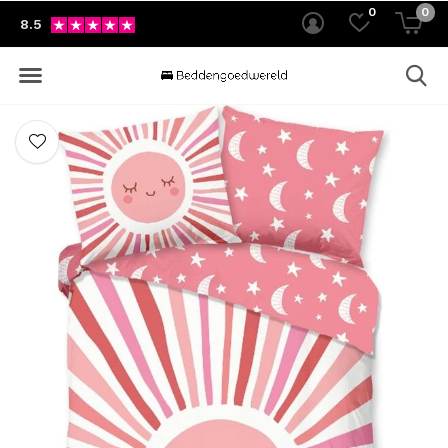
0
0
8.5