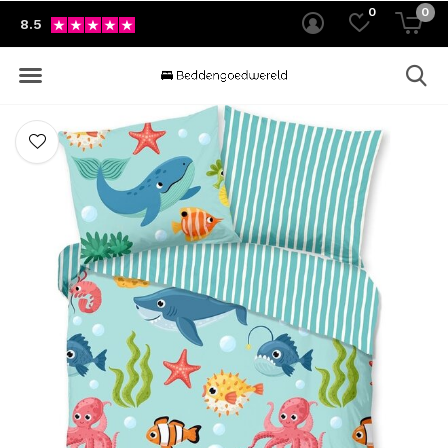
0
0
8.5