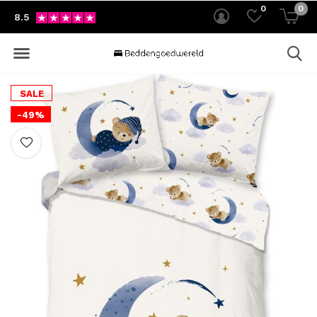
0
0
8.5
SALE
-49%