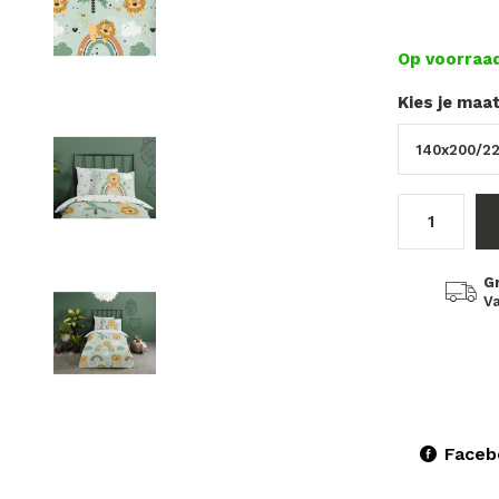
Op voorraa
Kies je maa
G
Va
Faceb