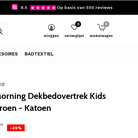
8.5
Op basis van 550 reviews
0
0
inloggen
verlanglijst
winkelwagen
SOIRES
BADTEXTIEL
ng
orning Dekbedovertrek Kids
roen - Katoen
95
-49%