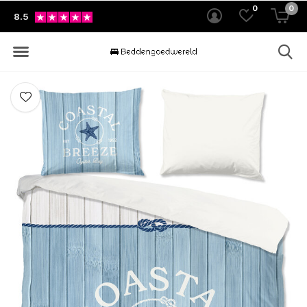
0
0
8.5