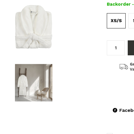
Backorder
XS/S
G
Va
Faceb