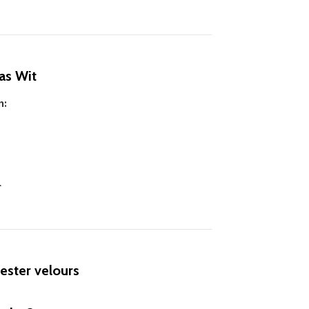
as Wit
n:
L
ester velours