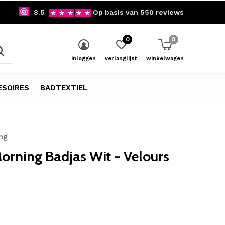
8.5
Op basis van 550 reviews
0
0
inloggen
verlanglijst
winkelwagen
SOIRES
BADTEXTIEL
ng
rning Badjas Wit - Velours