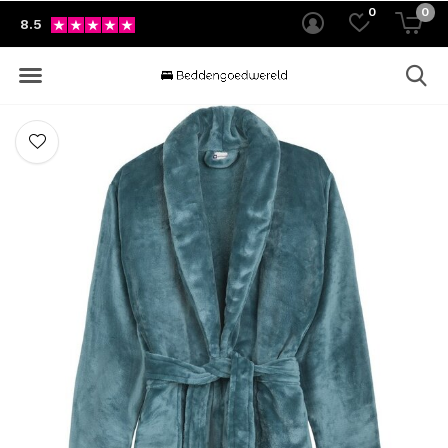
0
0
8.5