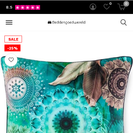
0
0
8.5
SALE
-25%