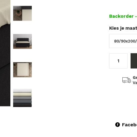
Backorder
Kies je maa
G
Va
Faceb