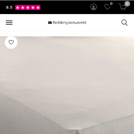
0
0
8.5