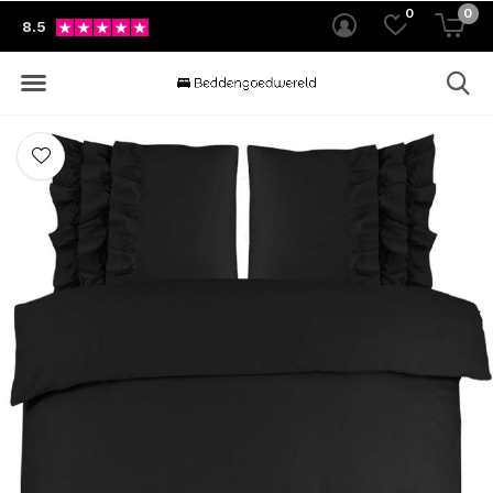
0
0
8.5